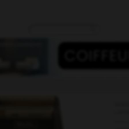
WAHL
Lame
Artikelnr.
Lagermen