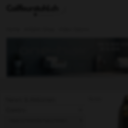
Home
Anfahrt Shop
Video Salons
News & Aktionen
Zoom
Elektro
Haarschneidemaschinen ...