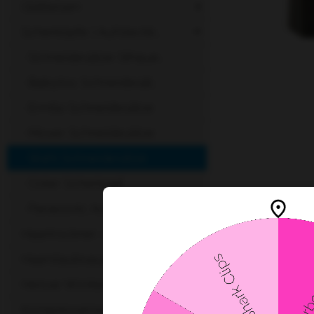
Glätteisen
Scherköpfe | Aufsteckk...
Schneidesätze Sthaue...
Babyliss Schneidesät...
Ermila Schneidesätze
Moser Schneidesätze
Wahl Schneidesätze
Oster Scherkopf
Panasonic Aufsteckka...
Haartrockner / Föhn
Haarstaubsauger
Heisse Wickler
Kompressenwärmer