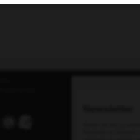
0230
ffeurbedarf.ch