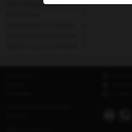
Beleuchtung-Ringlicht
Einrichtung
Haarscheren & Messer
Zubehör & Arbeitsmater...
Sale & Kurse & Lernend...
Impressum
076701
Kontakt
info@coi
Anmelden
Cookies
Unsere Marken & Projekte
Sitemap
Zahlung & Versand