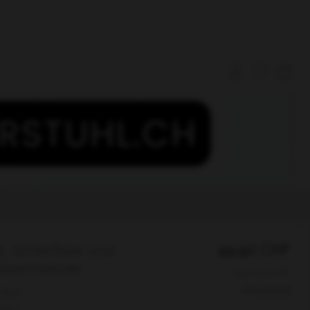
49,90
CHF
 Scherfolie und
llenmesser
zzgl. 8.1% MwSt.
zzgl. Versand
: 18528
ge: 0