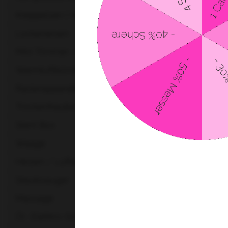
Kreppeisen | Welleneis...
Lockeneisen
Mini Trimmer / Nasenha...
Warmluftbürsten
Rasierapparate - Shave...
Trockenhaube + Wärme +...
Steril Box
Waage
Heizen / Lüften / Klim...
Staubsauger
Massage
Öl -Elektro-Scheren