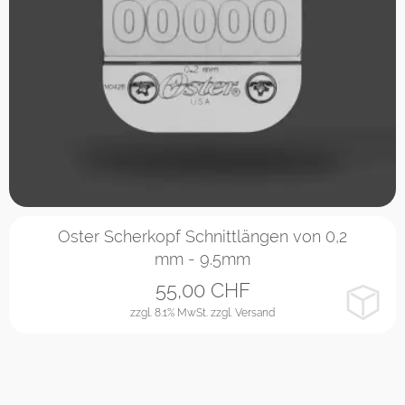
in vielen Varianten
Oster Scherkopf Schnittlängen von 0,2
mm - 9.5mm
55,00
CHF
zzgl. 8.1% MwSt.
zzgl. Versand