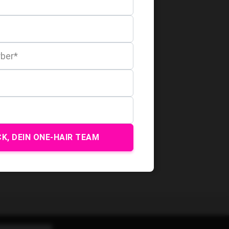
K, DEIN ONE-HAIR TEAM