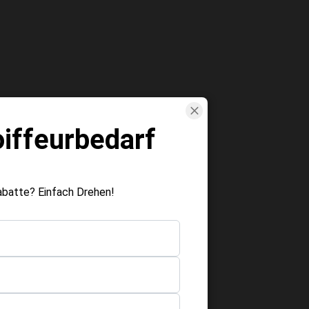
iffeurbedarf
batte? Einfach Drehen!