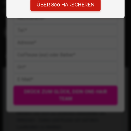
info@coiffeurbedarf.ch
ÜBER 800 HARSCHEREN
Cookies
DRÜCK ZUM GLÜCK, DEIN ONE-HAIR
TEAM