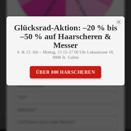
Glücksrad-Aktion: –20 % bis
–50 % auf Haarscheren &
Messer
20 Jahre Coiffeurbedarf 🍀
6. & 13. Juli – Montag, 13.15–17.00 Uhr Lukasstrasse 18,
9008 St. Gallen
Möchtest Du Geschenke & Rabatte? Einfach Drehen!
ÜBER 800 HARSCHEREN