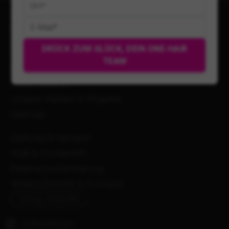
Impressum
Kontakt
Anmelden
DRÜCK ZUM GLÜCK, DEIN ONE-HAIR
TEAM
Anfahrt Shop
Video Salons
Unsere Marken & Projekte
Sitemap
Zahlung & Versand
AGB & Kundeninfo
Datenschutzerklärung
Widerrufsrecht & Formular
Vertrag widerrufen
0767010230