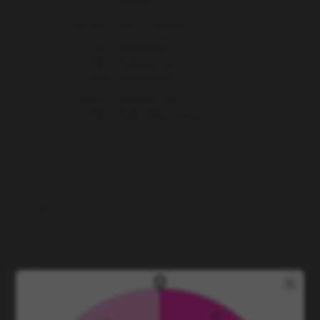
Schweiz
USt-IdNr.:
CHE-112.196.620
Tel.:
0767010230
E-Mail:
info@one-hair.ch
Web:
coiffeurstuhl.ch
Paypal:
info@one-hair.ch
E-Mail:
info@coiffeurbedarf.ch
70 + 8 =