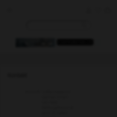
Kontakt
Anschrift:
Coiffeurbedarf.ch
one-hair GmbH
Ivan Herb
Rehburgstrasse 3b
9000 St. Gallen