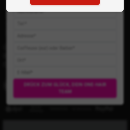
AGB & Kundeninfo
Datenschutzerklärung
Widerrufsrecht & Formular
Vertrag widerrufen
0767010230
info@coiffeurbedarf.ch
Cookies
DRÜCK ZUM GLÜCK, DEIN ONE-HAIR
TEAM