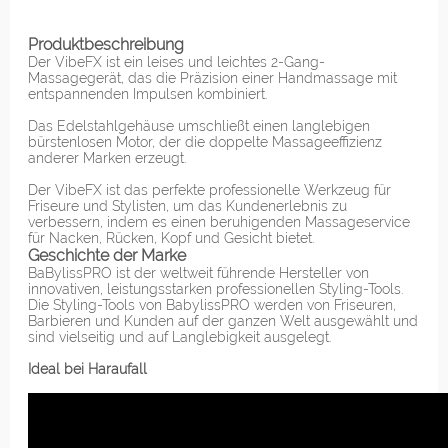
Produktbeschreibung
Der VibeFX ist ein leises und leichtes 2-Gang-
Massagegerät, das die Präzision einer Handmassage mit
entspannenden Impulsen kombiniert.
Das Edelstahlgehäuse umschließt einen langlebigen
bürstenlosen Motor, der die doppelte Massageeffizienz
anderer Marken erzeugt.
Der VibeFX ist das perfekte professionelle Werkzeug für
Friseure und Stylisten, um das Kundenerlebnis zu
verbessern, indem es einen beruhigenden Massageservice
für Nacken, Rücken, Kopf und Gesicht bietet.
Geschichte der Marke
BaBylissPRO ist der weltweit führende Hersteller von
innovativen, leistungsstarken professionellen Styling-Tools.
Die Styling-Tools von BabylissPRO werden von Friseuren,
Barbieren und Kunden auf der ganzen Welt ausgewählt und
sind vielseitig und auf Langlebigkeit ausgelegt.
Ideal bei Haraufall