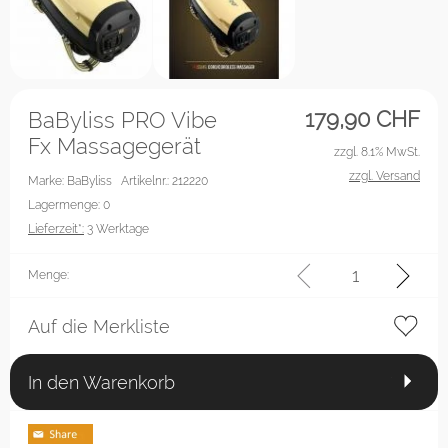
179,90
CHF
BaByliss PRO Vibe
Fx Massagegerät
zzgl. 8.1% MwSt.
zzgl. Versand
Marke: BaByliss
Artikelnr.: 212220
Lagermenge: 0
Lieferzeit*:
3 Werktage
Menge:
Auf die Merkliste
In den Warenkorb