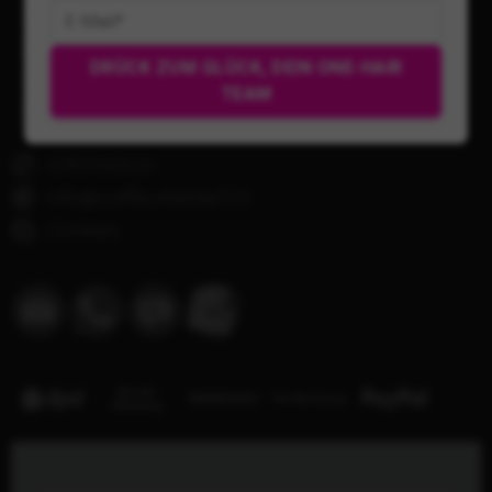
AGB & Kundeninfo
Datenschutzerklärung
DRÜCK ZUM GLÜCK, DEIN ONE-HAIR
Widerrufsrecht & Formular
TEAM
Vertrag widerrufen
0767010230
info@coiffeurbedarf.ch
Cookies