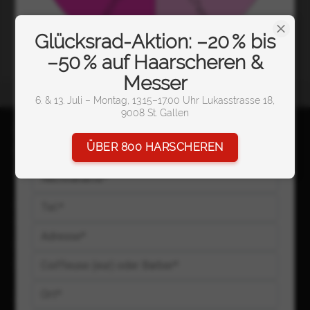
Glücksrad-Aktion: –20 % bis
–50 % auf Haarscheren &
Messer
20 Jahre Coiffeurbedarf 🍀
6. & 13. Juli – Montag, 13.15–17.00 Uhr Lukasstrasse 18,
9008 St. Gallen
Möchtest Du Geschenke & Rabatte? Einfach Drehen!
Impressum
ÜBER 800 HARSCHEREN
Kontakt
Anmelden
Anfahrt Shop
Video Salons
Unsere Marken & Projekte
Sitemap
Zahlung & Versand