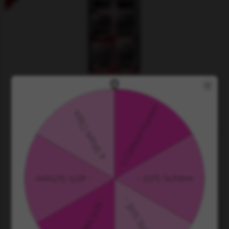
Set mit sechs Aufsätzen
19,90
CHF
zzgl. 8.1% MwSt.
zzgl. Versand